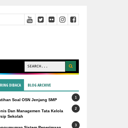
ERING DIBACA
BLOG ARCHIVE
atihan Soal OSN Jenjang SMP
enis Dan Managemen Tata Kelola
rsip Sekolah
engumuman Sistem Penerimaan