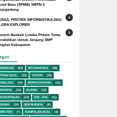
urid Baru (SPMB) SMPN 3
ojogedang
ODUL PROYEK INFORMATIKA DIGI-
LORA EXPLORER
ontoh Naskah Lomba Pidato Tema
endidikan Untuk Jenjang SMP
ingkat Kabupaten
egori
NDIDIKAN
(83)
INFORMATIKA
(46)
TIHAN SOAL
(33)
TOKOH
(26)
KNOLOGI
(24)
PERPUSTAKAAN
(21)
AKARYA
(20)
AGAMA
(16)
SUSASTRAAN
(14)
KISI - KISI
(11)
JARAH
(10)
SENI BUDAYA
(8)
MPUTER
(7)
KUMPULAN SOAL
(4)