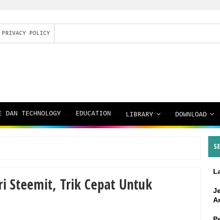
PRIVACY POLICY
E DAN TECHNOLOGY
EDUCATION
LIBRARY
DOWNLOAD
S
L
i Steemit, Trik Cepat Untuk
J
A
P