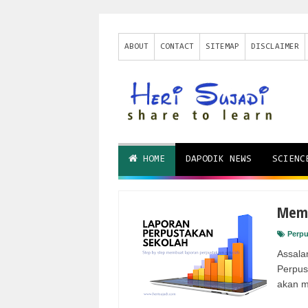
ABOUT
CONTACT
SITEMAP
DISCLAIMER
HOME
DAPODIK NEWS
SCIENC
Memb
Perpu
Assala
Perpus
akan m