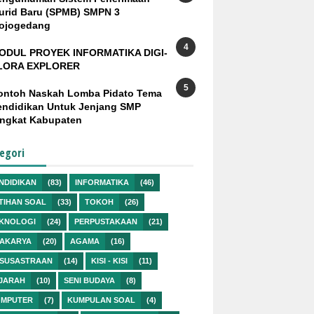
urid Baru (SPMB) SMPN 3
ojogedang
ODUL PROYEK INFORMATIKA DIGI-
LORA EXPLORER
ontoh Naskah Lomba Pidato Tema
endidikan Untuk Jenjang SMP
ingkat Kabupaten
egori
NDIDIKAN
(83)
INFORMATIKA
(46)
TIHAN SOAL
(33)
TOKOH
(26)
KNOLOGI
(24)
PERPUSTAKAAN
(21)
AKARYA
(20)
AGAMA
(16)
SUSASTRAAN
(14)
KISI - KISI
(11)
JARAH
(10)
SENI BUDAYA
(8)
MPUTER
(7)
KUMPULAN SOAL
(4)