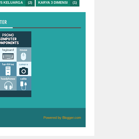
PS KELUARGA
(2)
KARYA 3 DIMENSI
(1)
TER
Powered by
Blogger.com