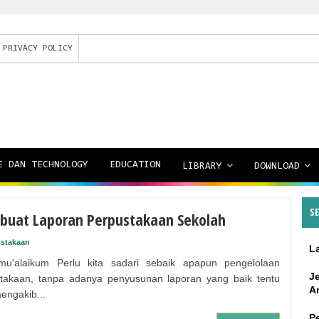
PRIVACY POLICY
E DAN TECHNOLOGY
EDUCATION
LIBRARY
DOWNLOAD
S
uat Laporan Perpustakaan Sekolah
stakaan
L
mu'alaikum Perlu kita sadari sebaik apapun pengelolaan
J
takaan, tanpa adanya penyusunan laporan yang baik tentu
A
engakib...
P