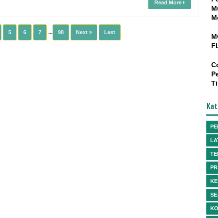
Read More
M
M
5
6
7
...
98
Next »
Last
M
F
C
P
T
Kat
PE
LA
TE
PR
KE
SE
KO