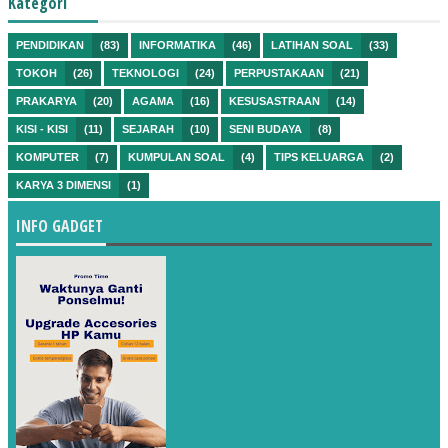
Kategori
PENDIDIKAN
(83)
INFORMATIKA
(46)
LATIHAN SOAL
(33)
TOKOH
(26)
TEKNOLOGI
(24)
PERPUSTAKAAN
(21)
PRAKARYA
(20)
AGAMA
(16)
KESUSASTRAAN
(14)
KISI - KISI
(11)
SEJARAH
(10)
SENI BUDAYA
(8)
KOMPUTER
(7)
KUMPULAN SOAL
(4)
TIPS KELUARGA
(2)
KARYA 3 DIMENSI
(1)
INFO GADGET