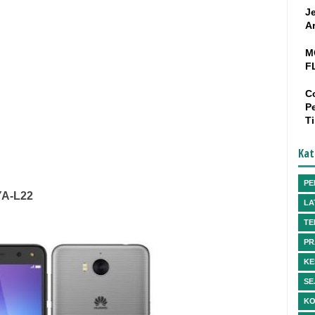
J
A
M
F
C
P
T
Kat
PE
YA-L22
LA
TE
PR
KE
SE
KO