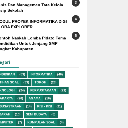
enis Dan Managemen Tata Kelola
rsip Sekolah
ODUL PROYEK INFORMATIKA DIGI-
LORA EXPLORER
ontoh Naskah Lomba Pidato Tema
endidikan Untuk Jenjang SMP
ingkat Kabupaten
egori
NDIDIKAN
(83)
INFORMATIKA
(46)
TIHAN SOAL
(33)
TOKOH
(26)
KNOLOGI
(24)
PERPUSTAKAAN
(21)
AKARYA
(20)
AGAMA
(16)
SUSASTRAAN
(14)
KISI - KISI
(11)
JARAH
(10)
SENI BUDAYA
(8)
MPUTER
(7)
KUMPULAN SOAL
(4)