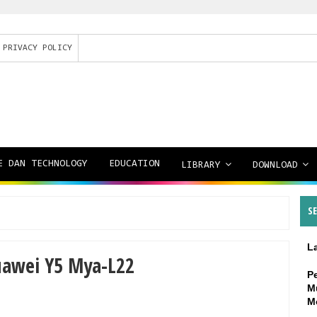
PRIVACY POLICY
E DAN TECHNOLOGY
EDUCATION
LIBRARY
DOWNLOAD
S
L
awei Y5 Mya-L22
P
M
M