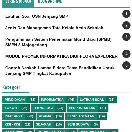
SERING DIBACA
BLOG ARCHIVE
Latihan Soal OSN Jenjang SMP
Jenis Dan Managemen Tata Kelola Arsip Sekolah
Pengumuman Sistem Penerimaan Murid Baru (SPMB)
SMPN 3 Mojogedang
MODUL PROYEK INFORMATIKA DIGI-FLORA EXPLORER
Contoh Naskah Lomba Pidato Tema Pendidikan Untuk
Jenjang SMP Tingkat Kabupaten
Kategori
PENDIDIKAN
(83)
INFORMATIKA
(46)
LATIHAN SOAL
(33)
TOKOH
(26)
TEKNOLOGI
(24)
PERPUSTAKAAN
(21)
PRAKARYA
(20)
AGAMA
(16)
KESUSASTRAAN
(14)
KISI - KISI
(11)
SEJARAH
(10)
SENI BUDAYA
(8)