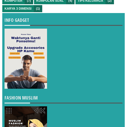
KOMPUTER
(7)
KUMPULAN SOAL
(4)
TIPS KELUARGA
(2)
KARYA 3 DIMENSI
(1)
INFO GADGET
FASHION MUSLIM