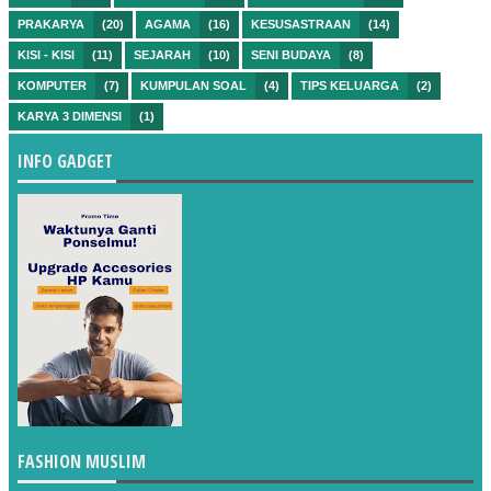
PRAKARYA
(20)
AGAMA
(16)
KESUSASTRAAN
(14)
KISI - KISI
(11)
SEJARAH
(10)
SENI BUDAYA
(8)
KOMPUTER
(7)
KUMPULAN SOAL
(4)
TIPS KELUARGA
(2)
KARYA 3 DIMENSI
(1)
INFO GADGET
FASHION MUSLIM