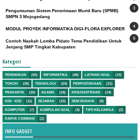
Pengumuman Sistem Penerimaan Murid Baru (SPMB)
SMPN 3 Mojogedang
MODUL PROYEK INFORMATIKA DIGI-FLORA EXPLORER
Contoh Naskah Lomba Pidato Tema Pendidikan Untuk
Jenjang SMP Tingkat Kabupaten
Kategori
PENDIDIKAN
(83)
INFORMATIKA
(46)
LATIHAN SOAL
(33)
TOKOH
(26)
TEKNOLOGI
(24)
PERPUSTAKAAN
(21)
PRAKARYA
(20)
AGAMA
(16)
KESUSASTRAAN
(14)
KISI - KISI
(11)
SEJARAH
(10)
SENI BUDAYA
(8)
KOMPUTER
(7)
KUMPULAN SOAL
(4)
TIPS KELUARGA
(2)
KARYA 3 DIMENSI
(1)
INFO GADGET