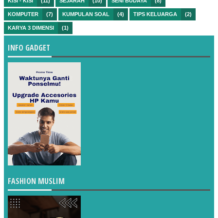
KISI - KISI
(11)
SEJARAH
(10)
SENI BUDAYA
(8)
KOMPUTER
(7)
KUMPULAN SOAL
(4)
TIPS KELUARGA
(2)
KARYA 3 DIMENSI
(1)
INFO GADGET
FASHION MUSLIM