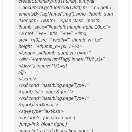
createSummaryAndThumb(t,e,n){var
i=document.getElementById(t),m="",r=i.getEl
ementsByTagName("img"),s=no_thumb_sum
;r.length>=1&&(m='<span class="posts-
thumb" style="float:left; margin-right: 10px;">
<a href="'+e+'" title="'+n+'"><img
src="'+r[0].src+'" width="'+thumb_w+'px"
height="'+thumb_h+'px" /></a>
</span>',s=thumb_sum);var g=m+"
<div>"+removeHtmlTag(i.innerHTML,s)+"
</div>";i.innerHTML=g}
//]]>
</script>
<b:if cond='data:blog.pageType !=
&quot;static_page&quot;'>
<b:if cond='data:blog.pageType !=
&quot;item&quot;'>
<style type='text/css'>
.post-footer {display: none;}
.jump-link {float: right; }
.jump-link a {text-decoration: none; }