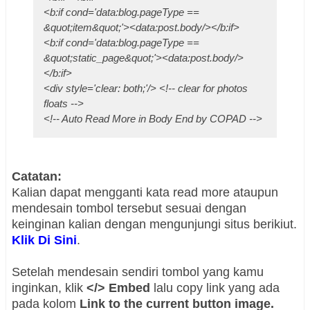
<b:if cond='data:blog.pageType ==
&quot;item&quot;'><data:post.body/></b:if>
<b:if cond='data:blog.pageType ==
&quot;static_page&quot;'><data:post.body/>
</b:if>
<div style='clear: both;'/> <!-- clear for photos
floats -->
<!-- Auto Read More in Body End by COPAD -->
Catatan:
Kalian dapat mengganti kata read more ataupun
mendesain tombol tersebut sesuai dengan
keinginan kalian dengan mengunjungi situs berikiut.
Klik Di Sini
.
Setelah mendesain sendiri tombol yang kamu
inginkan, klik
</> Embed
lalu copy link yang ada
pada kolom
Link to the current button image.