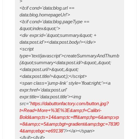
>
<b:if cond='data:blog.url ==
data:blog.homepageUrl'>
<b:if cond='data:blog.pageType ==
&quot;index&quot;'>
<div expr:id='&quot;summary&quot; +
data:post.id'><data:post.body/></div>
<script
type='text/javascript'>createSummaryAndThumb
(&quot;summary<data:post.id/>&quot;,&quot;
<data:post.url/>&quot;,&quot;
<data:post.title/>&quot;);</script>
<span class='jump-link' style='float:right;'><a
expr:href='data:post.url'
expr:title='data:post.title'><img
src="
https://dabuttonfactory.com/button.jpg?
t=Read+More+%3E%3E&amp;f=Calibri-
Bold&amp;ts=14&amp;tc=fff&amp;hp=6&amp;vp
=8&amp;c=5&amp;bgt=gradient&amp;bgc=783f0
4&amp;ebgc=e69138
"/></a></span>
</b:if></b:if>