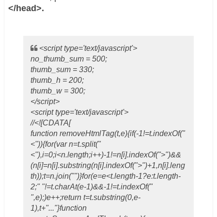
</head>.
<script type='text/javascript'>
no_thumb_sum = 500;
thumb_sum = 330;
thumb_h = 200;
thumb_w = 300;
</script>
<script type='text/javascript'>
//<![CDATA[
function removeHtmlTag(t,e){if(-1!=t.indexOf("
<")){for(var n=t.split("
<"),i=0;i<n.length;i++)-1!=n[i].indexOf(">")&&
(n[i]=n[i].substring(n[i].indexOf(">")+1,n[i].leng
th));t=n.join("")}for(e=e<t.length-1?e:t.length-
2;" "!=t.charAt(e-1)&&-1!=t.indexOf("
",e);)e++;return t=t.substring(0,e-
1),t+"..."}function