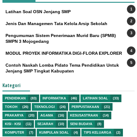
Latihan Soal OSN Jenjang SMP
Jenis Dan Managemen Tata Kelola Arsip Sekolah
Pengumuman Sistem Penerimaan Murid Baru (SPMB)
SMPN 3 Mojogedang
MODUL PROYEK INFORMATIKA DIGI-FLORA EXPLORER
Contoh Naskah Lomba Pidato Tema Pendidikan Untuk
Jenjang SMP Tingkat Kabupaten
Kategori
PENDIDIKAN
(83)
INFORMATIKA
(46)
LATIHAN SOAL
(33)
TOKOH
(26)
TEKNOLOGI
(24)
PERPUSTAKAAN
(21)
PRAKARYA
(20)
AGAMA
(16)
KESUSASTRAAN
(14)
KISI - KISI
(11)
SEJARAH
(10)
SENI BUDAYA
(8)
KOMPUTER
(7)
KUMPULAN SOAL
(4)
TIPS KELUARGA
(2)