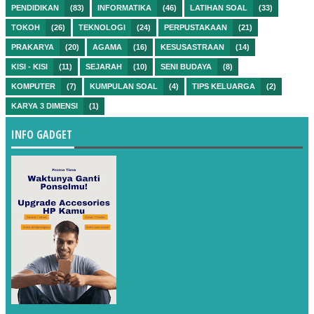
PENDIDIKAN
(83)
INFORMATIKA
(46)
LATIHAN SOAL
(33)
TOKOH
(26)
TEKNOLOGI
(24)
PERPUSTAKAAN
(21)
PRAKARYA
(20)
AGAMA
(16)
KESUSASTRAAN
(14)
KISI - KISI
(11)
SEJARAH
(10)
SENI BUDAYA
(8)
KOMPUTER
(7)
KUMPULAN SOAL
(4)
TIPS KELUARGA
(2)
KARYA 3 DIMENSI
(1)
INFO GADGET