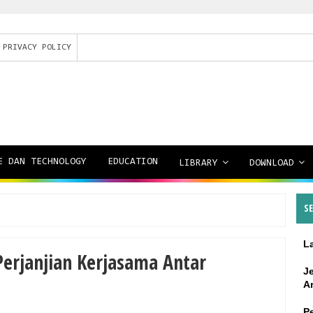
PRIVACY POLICY
E DAN TECHNOLOGY
EDUCATION
LIBRARY
DOWNLOAD
S
L
erjanjian Kerjasama Antar
J
A
P