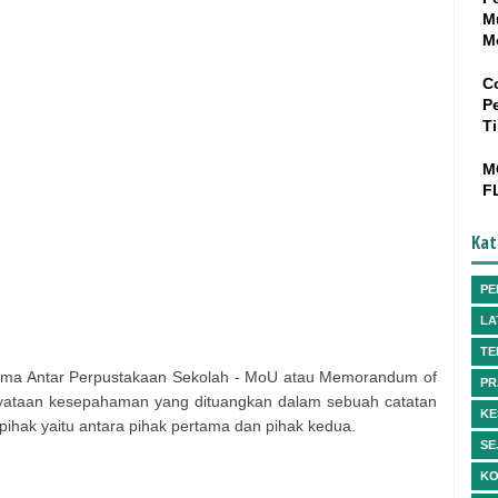
M
M
C
P
T
M
F
Kat
PE
LA
TE
sama Antar Perpustakaan Sekolah - MoU atau Memorandum of
PR
yataan kesepahaman yang dituangkan dalam sebuah catatan
KE
h pihak yaitu antara pihak pertama dan pihak kedua.
SE
KO