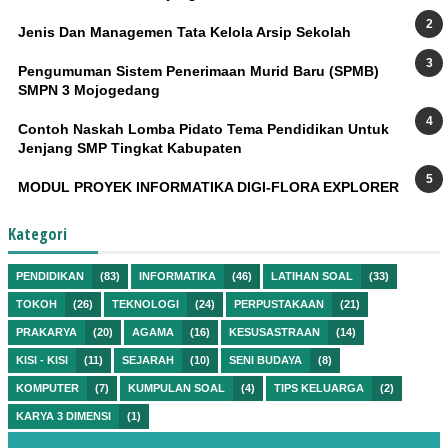
Jenis Dan Managemen Tata Kelola Arsip Sekolah
Pengumuman Sistem Penerimaan Murid Baru (SPMB)
SMPN 3 Mojogedang
Contoh Naskah Lomba Pidato Tema Pendidikan Untuk
Jenjang SMP Tingkat Kabupaten
MODUL PROYEK INFORMATIKA DIGI-FLORA EXPLORER
Kategori
PENDIDIKAN
(83)
INFORMATIKA
(46)
LATIHAN SOAL
(33)
TOKOH
(26)
TEKNOLOGI
(24)
PERPUSTAKAAN
(21)
PRAKARYA
(20)
AGAMA
(16)
KESUSASTRAAN
(14)
KISI - KISI
(11)
SEJARAH
(10)
SENI BUDAYA
(8)
KOMPUTER
(7)
KUMPULAN SOAL
(4)
TIPS KELUARGA
(2)
KARYA 3 DIMENSI
(1)