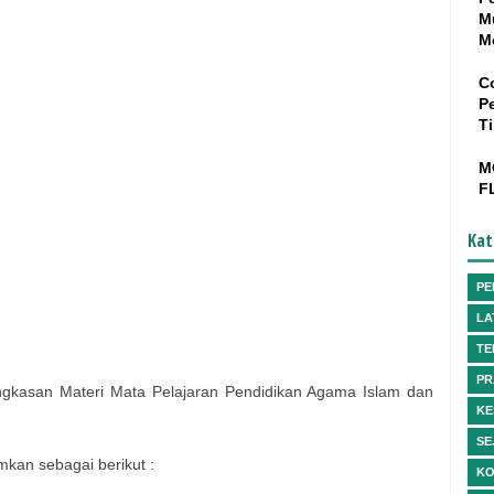
M
M
C
P
T
M
F
Kat
PE
LA
TE
PR
ingkasan Materi Mata Pelajaran Pendidikan Agama Islam dan
KE
SE
mkan sebagai berikut :
KO