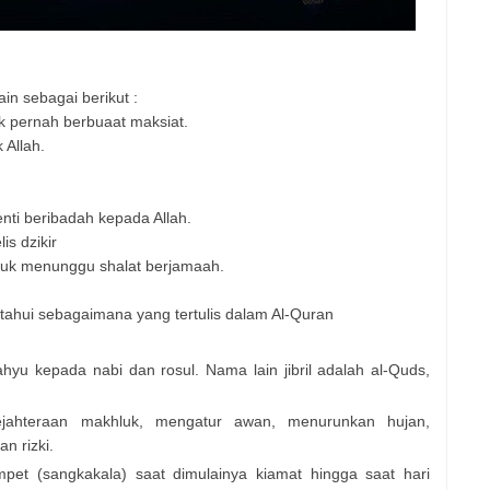
lain sebagai berikut :
ak pernah berbuaat maksiat.
 Allah.
enti beribadah kepada Allah.
is dzikir
duk menunggu shalat berjamaah.
tahui sebagaimana yang tertulis dalam Al-Quran
hyu kepada nabi dan rosul. Nama lain jibril adalah al-Quds,
sejahteraan makhluk, mengatur awan, menurunkan hujan,
n rizki.
ompet (sangkakala) saat dimulainya kiamat hingga saat hari