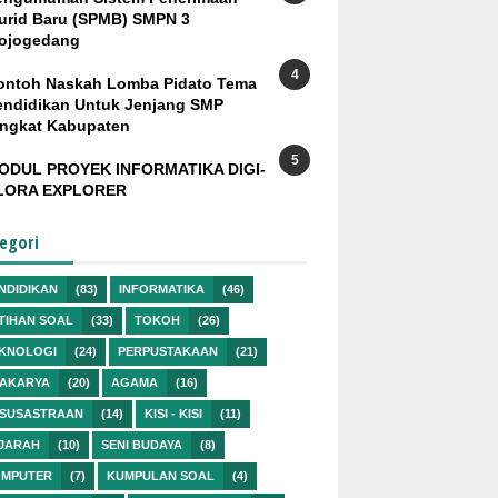
urid Baru (SPMB) SMPN 3
ojogedang
ontoh Naskah Lomba Pidato Tema
endidikan Untuk Jenjang SMP
ingkat Kabupaten
ODUL PROYEK INFORMATIKA DIGI-
LORA EXPLORER
egori
NDIDIKAN
(83)
INFORMATIKA
(46)
TIHAN SOAL
(33)
TOKOH
(26)
KNOLOGI
(24)
PERPUSTAKAAN
(21)
AKARYA
(20)
AGAMA
(16)
SUSASTRAAN
(14)
KISI - KISI
(11)
JARAH
(10)
SENI BUDAYA
(8)
MPUTER
(7)
KUMPULAN SOAL
(4)