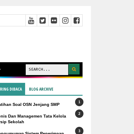
ERING DIBACA
BLOG ARCHIVE
atihan Soal OSN Jenjang SMP
enis Dan Managemen Tata Kelola
rsip Sekolah
engumuman Sistem Penerimaan