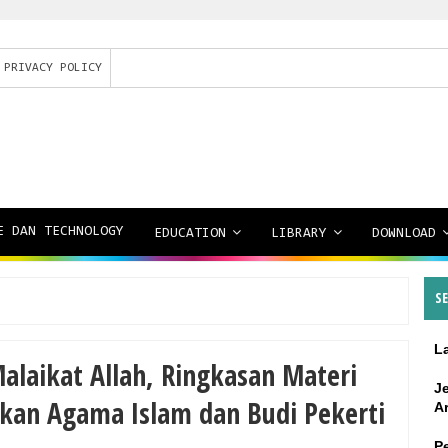
PRIVACY POLICY
E DAN TECHNOLOGY
EDUCATION
LIBRARY
DOWNLOAD
S
L
alaikat Allah, Ringkasan Materi
J
ikan Agama Islam dan Budi Pekerti
A
P