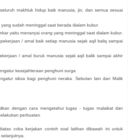
.
 seluruh makhluk hidup baik manusia, jin, dan semua sesuai
 yang sudah meninggal saat berada dialam kubur.
kar yaitu menanyai orang yang meninggal saat dialam kubur.
ekerjaan / amal baik setiap manusia sejak aqil baliq sampai
kerjaan / amal buruk manusia sejak aqil balik sampai akhir
ngatur kesejahteraan penghuni surga.
gatur siksa bagi penghuni neraka. Sebutan lain dari Malik
udkan dengan cara mengetahui tugas - tugas malaikat dan
elakukan perbuatan.
diatas coba kerjakan contoh soal latihan dibawah ini untuk
selanjutnya.