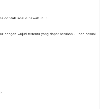
da contoh soal dibawah ini !
 nur dengan wujud tertentu yang dapat berubah - ubah sesuai
..
ah