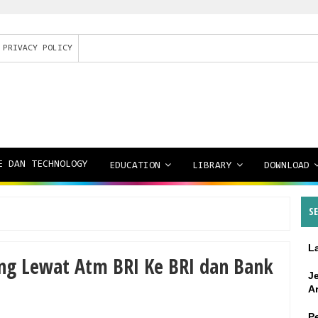
PRIVACY POLICY
E DAN TECHNOLOGY
EDUCATION
LIBRARY
DOWNLOAD
S
L
ang Lewat Atm BRI Ke BRI dan Bank
J
A
P