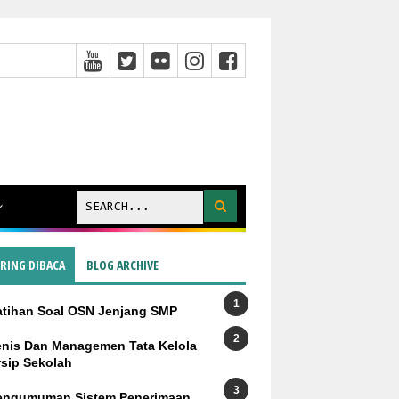
ERING DIBACA
BLOG ARCHIVE
atihan Soal OSN Jenjang SMP
enis Dan Managemen Tata Kelola
rsip Sekolah
engumuman Sistem Penerimaan