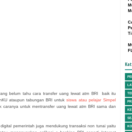
M
M
C
P
T
M
F
Kat
PE
LA
ang belum tahu cara transfer uang lewat atm BRI baik itu
TE
anKU ataupun tabungan BRI untuk
siswa atau pelajar Simpel
PR
k caranya untuk mentransfer uang lewat atm BRI sama dan
KE
SE
gital pemerintah juga mendukung transaksi non tunai yaitu
KO