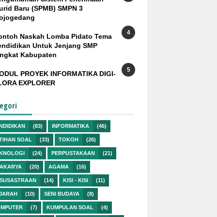
urid Baru (SPMB) SMPN 3
ojogedang
ontoh Naskah Lomba Pidato Tema
endidikan Untuk Jenjang SMP
ingkat Kabupaten
ODUL PROYEK INFORMATIKA DIGI-
LORA EXPLORER
egori
NDIDIKAN
(83)
INFORMATIKA
(46)
TIHAN SOAL
(33)
TOKOH
(26)
KNOLOGI
(24)
PERPUSTAKAAN
(21)
AKARYA
(20)
AGAMA
(16)
SUSASTRAAN
(14)
KISI - KISI
(11)
JARAH
(10)
SENI BUDAYA
(8)
MPUTER
(7)
KUMPULAN SOAL
(4)